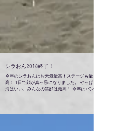
シラおん2018終了！
今年のシラおんはお天気最高！ステージも最
高！ 1日で顔が真っ黒になりました。 やっぱり
海はいい。みんなの笑顔は最高！ 今年はバンド
メンバーのスケジュールが合わず、TORAは１曲
だけの出演でしたが、来年は歌いますぞ！ #シ
ラおん #地引網 #TORA