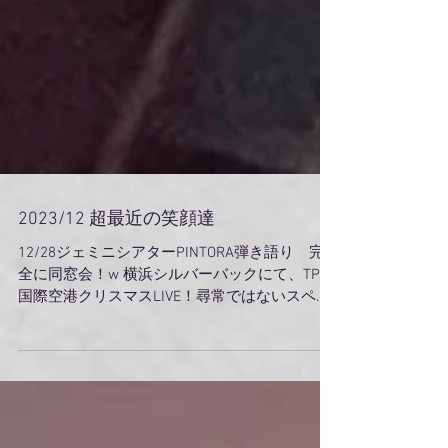
2023/12 超最近の笑顔達
12/28ジェミニシアターPINTORA弾き語り 完
全に同窓会！w 横浜シルバーバックにて、TPN
国際空港クリスマスLIVE！尋常ではないスペイ
シーフレンド。 横浜赤煉瓦！クリスマスマーケ
ット！妻と寒い中並んだな〜！ 12/29鵠沼海岸
タイニーバブルス忘年会、ふゆみさんの歌...