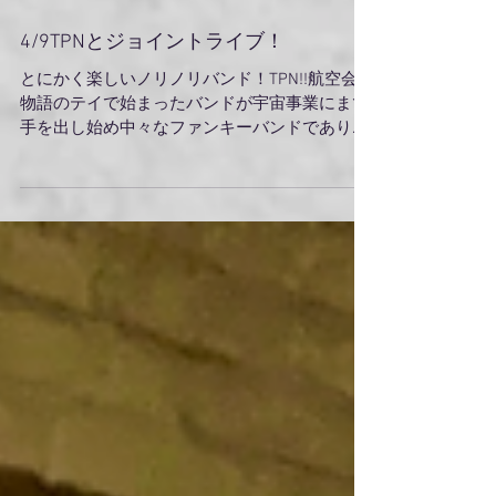
4/9TPNとジョイントライブ！
とにかく楽しいノリノリバンド！TPN!!航空会社
物語のテイで始まったバンドが宇宙事業にまで
手を出し始め中々なファンキーバンドでありま
す！是非体感しにきてね！4/9だよー！茅ヶ崎
studio ONEだよー、待ってるよー！^_^。更に気
になった方は5/5江ノ島虎丸座にて、ご搭乗...