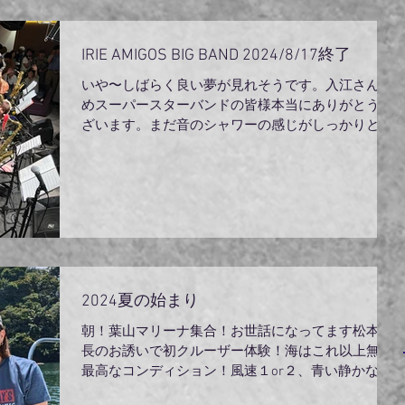
IRIE AMIGOS BIG BAND 2024/8/17終了
いや〜しばらく良い夢が見れそうです。入江さん始
めスーパースターバンドの皆様本当にありがとうご
ざいます。まだ音のシャワーの感じがしっかりと焼
き付いております。
2024夏の始まり
朝！葉山マリーナ集合！お世話になってます松本社
長のお誘いで初クルーザー体験！海はこれ以上無い
最高なコンディション！風速１or２、青い静かな
海！広い空！海から見る浜！クルーザーが波を切り