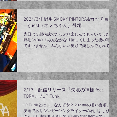
2024/3/1 野毛SMOKY PINTORA&カッチョE
ーguest（オノちゃん）登場
先日は３部構成でたっぷり楽しんでもらいました！
野毛SMOKY！みんなかなり帰ってしまった後の写真
ですいません！みんないい笑顔で楽しんでくれてま
した！弾き語りと言うものの奥の深さがほんの少し
分かってきたような気がします、そして自分のスタ
イルの弾き語りが少しだけわかってきたよう...
2/19 配信リリース『失敗の神様 feat.
TORA』 / JP Funk
JP FUNKとは、、なんぞや？ 2023年の暑い夏頃に、
友達でありシンガーソングライターの石川よしひろ
さんより連絡ありまして FUNKYな歌を歌ってくれな