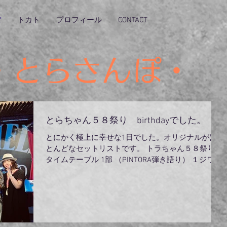
ぽ
トカト
プロフィール
CONTACT
・とらさんぽ・
とらちゃん５８祭り birthdayでした。
とにかく極上に幸せな1日でした。オリジナルがほ
とんどなセットリストです。 トラちゃん５８祭り
タイムテーブル 1部 （PINTORA弾き語り） １ジワジ
ワ ２素晴らしき人違い ３ユアビューティフル （マ
グロメン入り） ４セットでどーぞ ５タッパー ６チ
ーズ生ハムワイン...