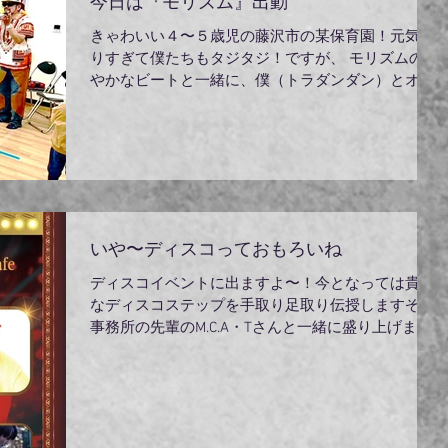
今日は『モリズム』出動
きゃわいい４〜５歳児の藤沢市の某保育園！元気あ
りすぎて僕たちもタジタジ！ですが、 モリズムの軽
やかなビートと一緒に、僕（トラダンダン）とオノ
ダインストラクターの サポートで皆最後まで楽しん
でくれていました。僕ら３人で初めての企画チャレ
ンジ...
いや〜ディスコっておもろいね
ディスコイベントに出ますよ〜！今となっては貴重
なディスコステップを手取り足取り伝授しますぞ！
事務所の先輩のM.C.A・Tさんと一緒に盛り上げます
ぞ！僕はまさかのフォークでディスコ！なんのこっ
ちゃでしょう！踊って歌えればディスコよ〜！皆々
様お待ちしてますよ〜〜。...