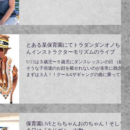
走る感触、そして海のマナーね！これ大事でした。
小さなボードや船の側通る時は波を立てないよう...
とある某保育園にてトラダンダンオノちゃ
んインストラクターモリズムのライブ
5/23は３歳児〜５歳児にダンスレッスンの日 （嬉し
そうな子供達のお顔を載せれないのが非常に残念）
まずは３人！！クール&ザギャングの曲に乗って登
場 子供達にはわかるまい！大人のムードの楽曲！
子供達は呆気に取られ、でも何が始まるのだろう？
ワクワクしてる！。...
保育園LIVEとらちゃんおのちゃん！そして