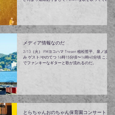
いか？とプロデューサー Tetsuji Nishigakiさんとエン
ジニアのYutaka Horiさん...
メディア情報なのだ
2/13（火） FMヨコハマ Tresen 植松哲平、泉ノ波あ
み ゲスト/やのてつ 16時15分頃〜16時40分頃 ここ
でファンキーなギターと歌が流れるのだ。
とらちゃんおのちゃん保育園コンサート