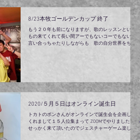
8/23本牧ゴールデンカップ 終了
もう２０年も前になりますが、歌のレッスンという
もの来てくれて長い間アーでもないコーでもないと
言い合っちゃたりしながらも 歌の自分世界をちゃ
んと持ってくれたすっかり歌に生かされた３人娘
（弟子）とライブをしました。この上ない幸せでし
た。オリジナルでお客さんをみんな引っ張り込む
魔...
2020/５月５日はオンライン誕生日
トカトのボンさんがオンラインで誕生会を企画して
くれまして１５人位集まって ZOOMでやりました。
せっかく来て頂いたのでジェスチャーゲーム楽しん
でもらいたく 自分で考えてみんなに当ててもらう、