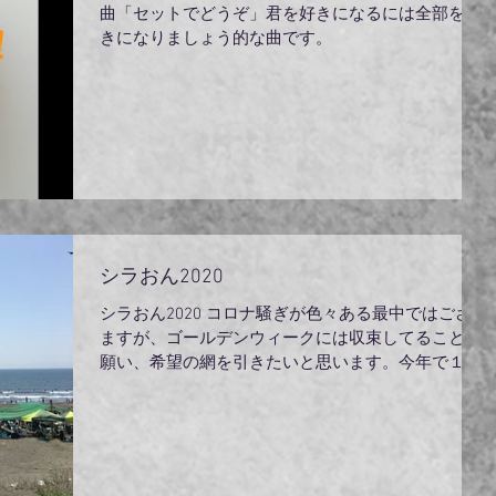
曲「セットでどうぞ」君を好きになるには全部を好
きになりましょう的な曲です。
シラおん2020
シラおん2020 コロナ騒ぎが色々ある最中ではござい
ますが、ゴールデンウィークには収束してることを
願い、希望の網を引きたいと思います。今年で１０
年目！！ 場所 鵠沼海岸スケボーパークの横裏（漁
師の堀川網が目印）ですよ～。 時 ４月２９日（昭
和の日 休日） 時間 朝９時 受付...