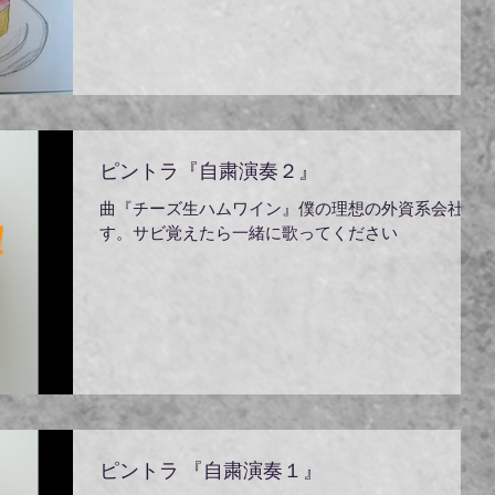
絶対無理かと思ったら意外と盛り上がって...
ピントラ『自粛演奏２』
曲『チーズ生ハムワイン』僕の理想の外資系会社で
す。サビ覚えたら一緒に歌ってください
ピントラ 『自粛演奏１』