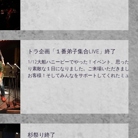
トラ企画「１番弟子集合LIVE」終了
1/12大船ハニービーでやった！イベント、思った通
り素敵な１日になりました。ご来場いただきました
お客様！そしてみんなをサポートしてくれたミュー
ジシャンの皆様！ハニービースタッフ様！お世話に
なりました！！今年は何だか素敵な一年になりそう
です。そして弟子達！みんなが歌い続けてく...
杉祭り終了