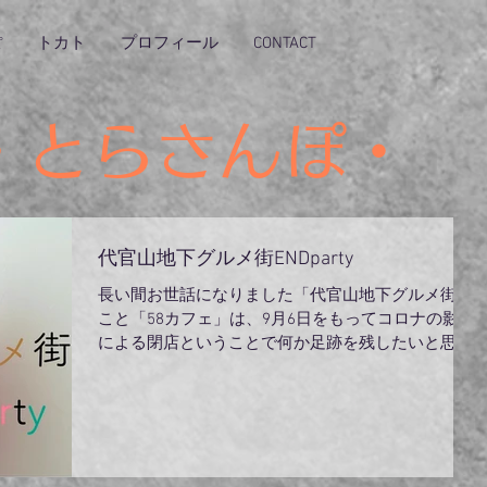
ぽ
トカト
プロフィール
CONTACT
・とらさんぽ・
代官山地下グルメ街ENDparty
長い間お世話になりました「代官山地下グルメ街」
こと「58カフェ」は、9月6日をもってコロナの影響
による閉店ということで何か足跡を残したいと思
い、ライブをすることにしました。50の手習で始め
たギターではございますが、楽しいパフォーマンス
でみんなと一緒に盛り上がりたいと思います...