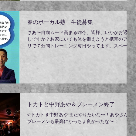
春のボーカル熟 生徒募集
さあ〜自粛ムード高まる昨今、皆様、いかがお過ご
しですか？お家にいても体を鍛えようと携帯のアプ
リで７分間トレーニング毎日やってます。スペース
が畳２畳もあればできますよ〜無料アプリです是非
活用してくださいね〜って別に僕が作ったわけでも
ありませんが使わせて頂いてますもうもう５年以...
トカトと中野あや＆ブレーメン終了
♯ トカト ♯ 中野あや またやりたいな〜！あやさんも
ブレーメンも最高にかっちょ良かったな〜！