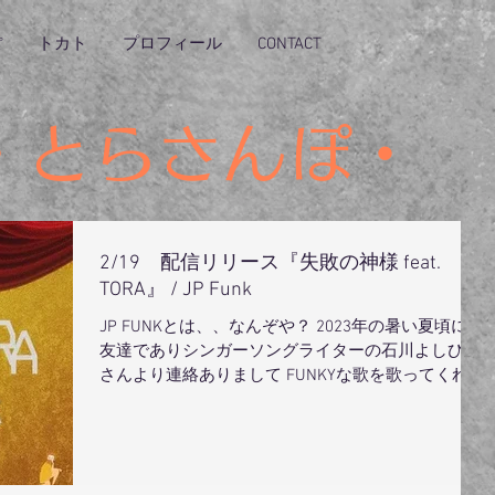
ぽ
トカト
プロフィール
CONTACT
・とらさんぽ・
2/19 配信リリース『失敗の神様 feat.
TORA』 / JP Funk
JP FUNKとは、、なんぞや？ 2023年の暑い夏頃に、
友達でありシンガーソングライターの石川よしひろ
さんより連絡ありまして FUNKYな歌を歌ってくれな
いか？とプロデューサー Tetsuji Nishigakiさんとエン
ジニアのYutaka Horiさん...