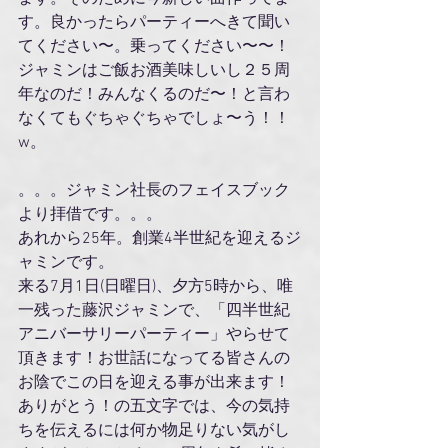
す。良かったらパーティーへきて聞い
てください〜。乗ってください〜〜！
ジャミンはご飯お酒美味しいし２５周
年なのだ！みんなくるのだ〜！と言わ
なくてもぐちゃぐちゃでしょ〜う！！
w。
。。。ジャミン社長のフェイスブック
より拝借です。。。
あれから25年。創業4半世紀を迎えるジ
ャミンです。
来る7月1日(日曜日)、夕方5時から、唯
一残った藤沢ジャミンで、「四半世紀
アニバーサリーパーティー」やらせて
頂きます！お世話になってる皆さんの
お陰でこの日を迎える事が出来ます！
ありがとう！の五文字では、今の気持
ちを伝えるには何か物足りない気がし