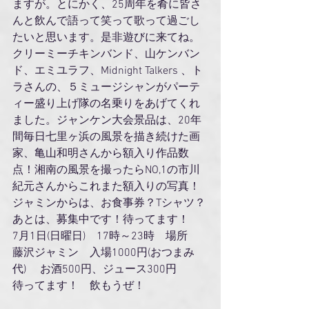
ますが。とにかく、25周年を肴に皆さ
んと飲んで語って笑って歌って過ごし
たいと思います。是非遊びに来てね。
クリーミーチキンバンド、山ケンバン
ド、エミユラフ、Midnight Talkers 、ト
ラさんの、５ミュージシャンがパーテ
ィー盛り上げ隊の名乗りをあげてくれ
ました。ジャンケン大会景品は、20年
間毎日七里ヶ浜の風景を描き続けた画
家、亀山和明さんから額入り作品数
点！湘南の風景を撮ったらNO,1の市川
紀元さんからこれまた額入りの写真！
ジャミンからは、お食事券？Tシャツ？
あとは、募集中です！待ってます！
7月1日(日曜日)　17時～23時　場所　
藤沢ジャミン　入場1000円(おつまみ
代) 　お酒500円、ジュース300円
待ってます！　飲もうぜ！