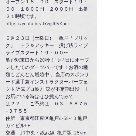
オープン１８：００　スタート１９：
００　１８００円　２０００円　出番
２１時頃です。
https://youtu.be/JYvgd0VKaqc
６月２３日（土曜日）　亀戸「ブリッ
ク」　トラ＆アッキー　投げ銭ライブ
ライブスタート１９：００〜　
亀戸駅東口から20秒！1月4日にオープ
ンしたてのダーツバーです！お酒の種
類もどんどん増殖中 。当店のスポンサ
ード選手兼インストラクターパーフェ
クト所属プロ波方 涼が不定期出没！！
お店にいる時はぜひ挑んでみて
は？？　　ご予約は　０３　６８７５
−３７５５
住所　東京都江東区亀戸6-58-10 亀戸
ガイビル5F
交通　JR中央・総武線  亀戸駅  254m  