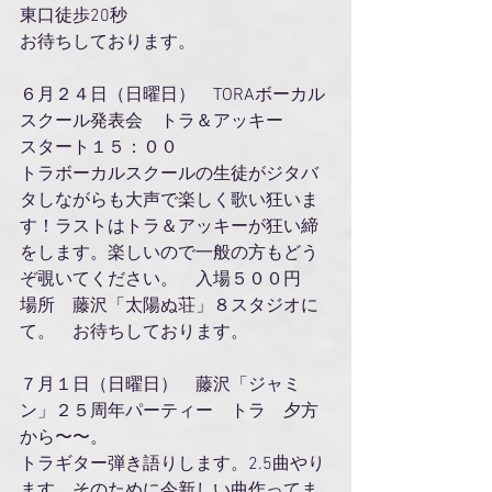
東口徒歩20秒
お待ちしております。
６月２４日（日曜日）　TORAボーカル
スクール発表会　トラ＆アッキー
スタート１５：００　　
トラボーカルスクールの生徒がジタバ
タしながらも大声で楽しく歌い狂いま
す！ラストはトラ＆アッキーが狂い締
をします。楽しいので一般の方もどう
ぞ覗いてください。　入場５００円
場所　藤沢「太陽ぬ荘」８スタジオに
て。　お待ちしております。
７月１日（日曜日）　藤沢「ジャミ
ン」２５周年パーティー　トラ　夕方
から〜〜。
トラギター弾き語りします。2.5曲やり
ます。そのために今新しい曲作ってま