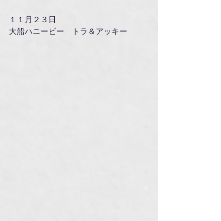
１１月２３日
大船ハニービー　トラ＆アッキー