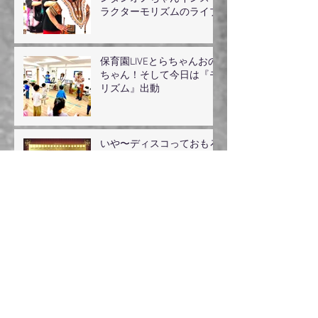
ラクターモリズムのライブ
保育園LIVEとらちゃんおの
ちゃん！そして今日は『モ
リズム』出動
いや〜ディスコっておもろ
いね
2024/3/1 野毛SMOKY
PINTORA&カッチョEー
guest（オノちゃん）登場