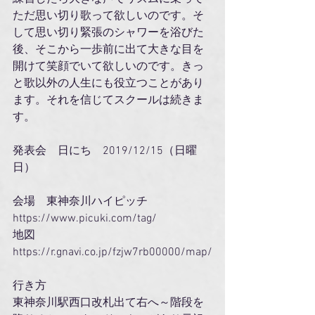
ただ思い切り歌って欲しいのです。そ
して思い切り緊張のシャワーを浴びた
後、そこから一歩前に出て大きな目を
開けて笑顔でいて欲しいのです。きっ
と歌以外の人生にも役立つことがあり
ます。それを信じてスクールは続きま
す。
発表会　日にち　2019/12/15（日曜
日）
会場　東神奈川ハイピッチ　　
https://www.picuki.com/tag/
地図　　
https://r.gnavi.co.jp/fzjw7rb00000/map/
行き方
東神奈川駅西口改札出て右へ～階段を