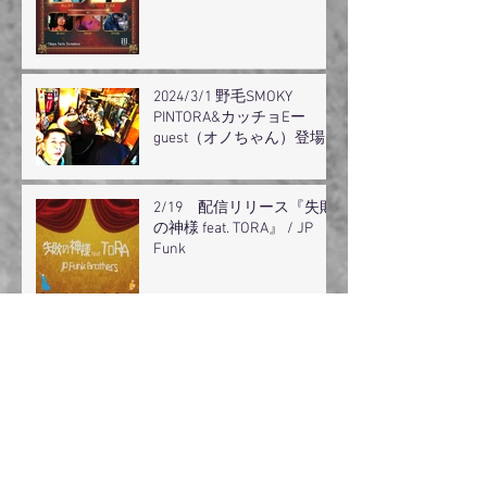
2024/3/1 野毛SMOKY
PINTORA&カッチョEー
guest（オノちゃん）登場
2/19 配信リリース『失敗
の神様 feat. TORA』 / JP
Funk
メディア情報なのだ
とらちゃんおのちゃん保育
園コンサート