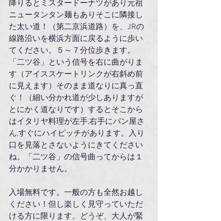
降りるとミスタードーナツがあり元祖
ニュータンタン麺もありそこに隣接し
た太い道！（第二京浜道路）を、JRの
線路沿いを横浜方面に戻るように歩い
てください。５～７分位歩きます。
「二ツ谷」という信号を右に曲がりま
す（アイススケートリンクが右斜め前
に見えます）そのまま道なりに真っ直
ぐ！（細い分かれ道が少しありますが
とにかく道なりです）するとそこから
はイタリヤ料理が左手,右手にパン屋さ
ん,すぐにハイピッチがあります。入り
口を見落とさないようにきてください
ね。「二ツ谷」の信号曲ってからは１
分かかりません。
入場無料です。一般の方も全然お越し
ください！但し楽しく見守っていただ
ける方に限ります。どうぞ、大人が緊