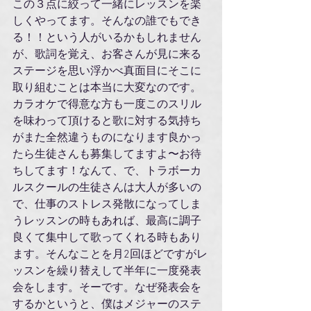
この３点に絞って一緒にレッスンを楽
しくやってます。そんなの誰でもでき
る！！という人がいるかもしれません
が、歌詞を覚え、お客さんが見に来る
ステージを思い浮かべ真面目にそこに
取り組むことは本当に大変なのです。
カラオケで得意な方も一度このスリル
を味わって頂けると歌に対する気持ち
がまた全然違うものになります良かっ
たら生徒さんも募集してますよ〜お待
ちしてます！なんて、で、トラボーカ
ルスクールの生徒さんは大人が多いの
で、仕事のストレス発散になってしま
うレッスンの時もあれば、最高に調子
良くて集中して歌ってくれる時もあり
ます。そんなことを月2回ほどですがレ
ッスンを繰り替えして半年に一度発表
会をします。そーです。なぜ発表会を
するかというと、僕はメジャーのステ