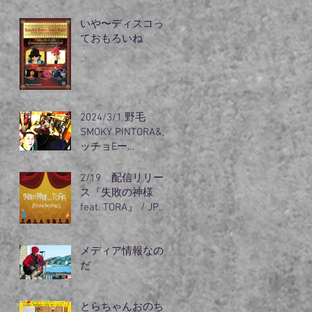
リズム』出動
いや〜ディスコっ
ておもろいね
2024/3/1 野毛
SMOKY PINTORA&カ
ッチョEー
guest（オノちゃ
ん）登場
2/19 配信リリー
ス『失敗の神様
feat. TORA』 / JP
Funk
メディア情報なの
だ
とらちゃんおのち