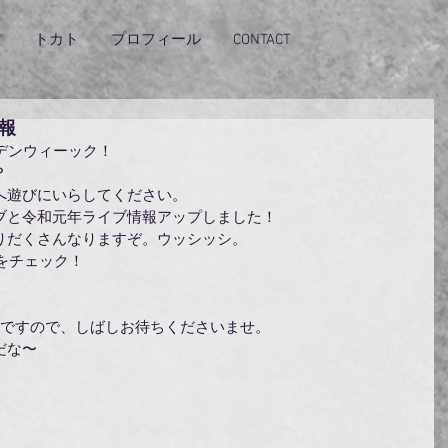
ぽ
トカト
プロフィール
CONTACT
報
デンウィーック！
？
へ遊びにいらしてください。
ブと令和元年ライブ情報アップしました！
りだくさんなりますぞ。ウッシッシ。
報をチェック！
定ですので、しばしお待ちくださいませ。
だな〜