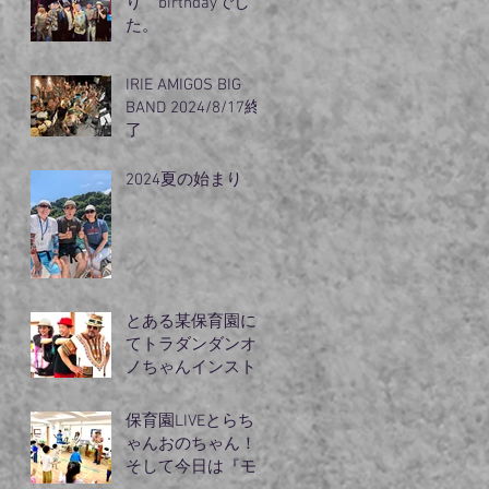
り birthdayでし
た。
IRIE AMIGOS BIG
BAND 2024/8/17終
了
2024夏の始まり
とある某保育園に
てトラダンダンオ
ノちゃんインスト
ラクターモリズム
のライブ
保育園LIVEとらち
ゃんおのちゃん！
そして今日は『モ