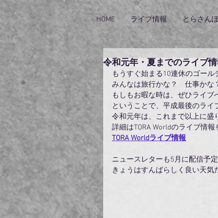
HOME
ライブ情報
とらさん
令和元年・夏までのライブ情
もうすぐ始まる10連休のゴール
みんなは旅行かな？　仕事かな
もしもお暇な時は、ぜひライブ
ということで、平成最後のライ
令和元年は、これまで以上に盛
詳細はTORA Worldのライブ情
TORA Worldライブ情報
ニュースレターも5月に配信予
きょうはすんばらしく良い天気