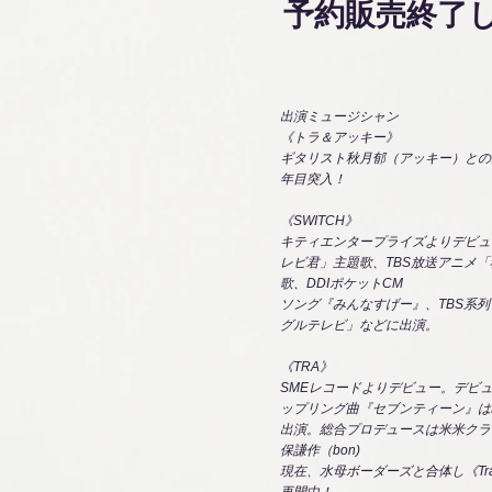
予約販売終了
出演ミュージシャン
《トラ＆アッキー》
ギタリスト秋月郁（アッキー）との
年目突入！
《SWITCH》
キティエンタープライズよりデビュ
レビ君」主題歌、TBS放送アニメ
歌、DDIポケットCM
ソング『みんなすげー』、TBS系
グルテレビ」などに出演。
《TRA》
SMEレコードよりデビュー。デビ
ップリング曲『セブンティーン』は
出演。総合プロデュースは米米クラ
保謙作（bon)
現在、水母ボーダーズと合体し《Tra