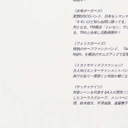
再開中！
《水母ボーダーズ》
変態DISCOバンド。日本をシマシ
「キモいけど知らぬ間に踊ってる」
判となる。FM横浜「トレセン」で
る。TRAと合体し活動再開中！
《フェリスボーイズ》
情熱のサーフファンクバンド。「Golde
Night」を横浜のサムズアップで定
《トカトサティスファクション》
大人向けエンターテインメントバン
灰汁があり一度聴くと何故か癖にな
《サッチャナイツ》
邦楽シーンを代表する4人の男性ソ
したコーラスグループ。メンバーに
理、鈴木雄大、平澤成基、遠藤響子