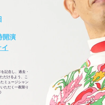
日
時開演
サイ
周年を記念し、過去・
いただけるよう、こ
いたミュージシャン
ていただく一夜限り
e》