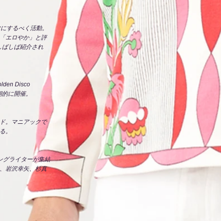
マにするべく活動。
「エロやか」と評
しばしば紹介され
n Disco
期的に開催。
ド。マニアックで
る。
ングライターが集結
、岩沢幸矢、杉真