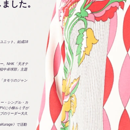
しました。
ユニット。結成18
ー。NHK「天才テ
「稲中卓球部」主題
列「タモリのジャン
ュー・シングル・カ
PVに小柳ルミ子が
ブのリーダー大久
Kurage》で活動