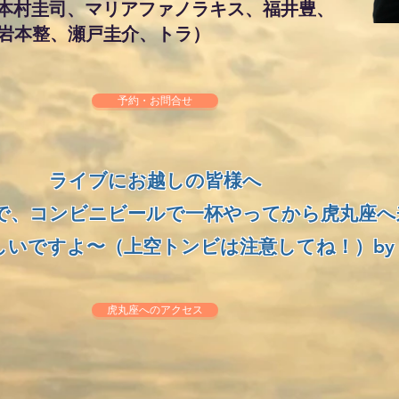
、本村圭司、マリアファノラキス、福井豊、
本整、瀬戸圭介、トラ）
予約・お問合せ
ライブにお越しの皆様へ
で、コンビニビールで一杯やってから虎丸座へ
いですよ〜（上空トンビは注意してね！）by
虎丸座へのアクセス