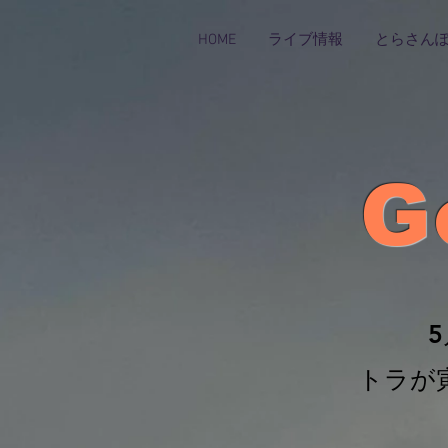
HOME
ライブ情報
とらさん
G
トラが