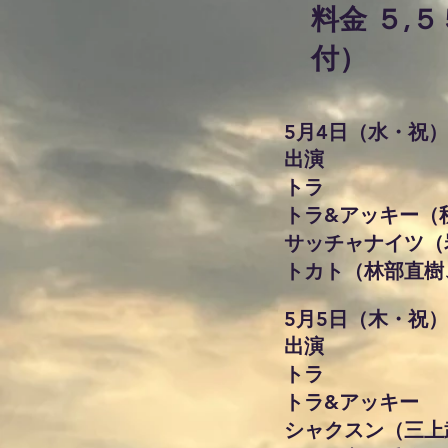
料金 ５,
付）
5月4日（水・祝
出演
トラ
トラ&アッキー（
サッチャナイツ（
トカト（林部直樹
5月5日（木・祝
出演
トラ
トラ&アッキー
シャクスン（三上