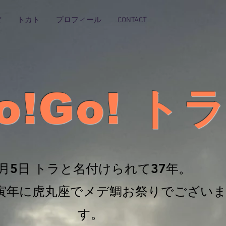
ぽ
トカト
プロフィール
CONTACT
o!Go! ト
5月5日 トラと名付けられて37年。
寅年に虎丸座でメデ鯛お祭りでござい
す。