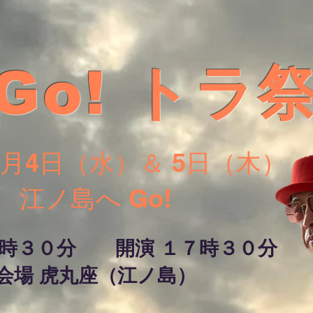
!Go! トラ
年5月4日（水）＆ 5日（木）
​江ノ島へ Go!
６時３０分 開演 １７時３０分
会場 虎丸座（江ノ島）