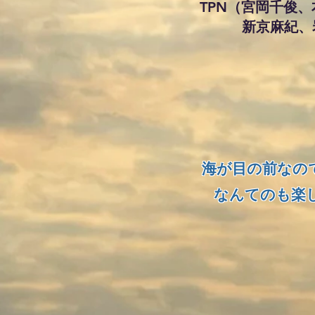
TPN（宮岡千俊
新京麻紀、岩
海が目の前なの
なんてのも楽し