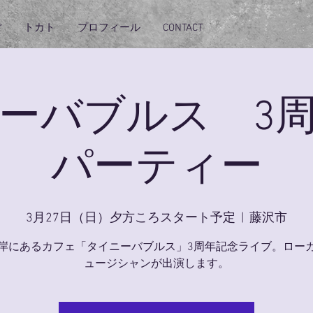
ぽ
トカト
プロフィール
CONTACT
ーバブルス 3
パーティー
3月27日（日）夕方ころスタート予定
  |  
藤沢市
岸にあるカフェ「タイニーバブルス」3周年記念ライブ。ロー
ュージシャンが出演します。