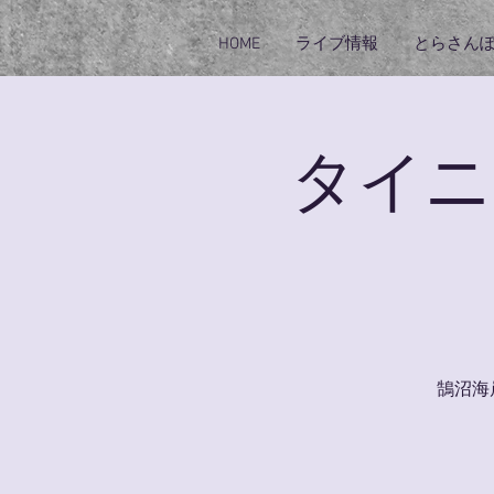
HOME
ライブ情報
とらさん
タイニ
鵠沼海