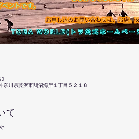
40
037 神奈川県藤沢市鵠沼海岸１丁目５２１８
いて
や