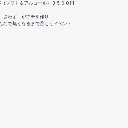
杯（ソフト＆アルコール）３５００円
　さわず　がアテを作り
んなで無くなるまで呑もうイベント