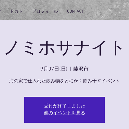
ぽ
トカト
プロフィール
CONTACT
ノミホサナイト
9月07日(日)
  |  
藤沢市
海の家で仕入れた飲み物をとにかく飲み干すイベント
受付が終了しました
他のイベントを見る