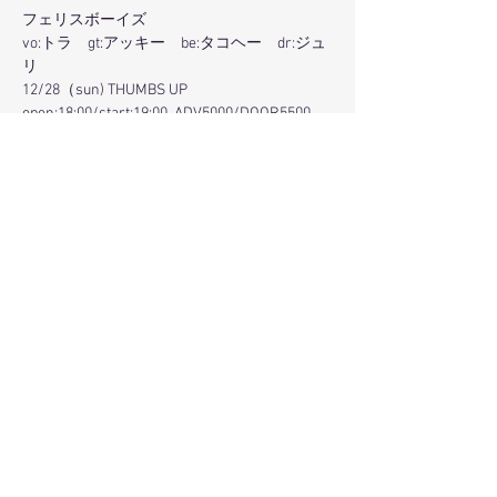
フェリスボーイズ
vo:トラ　gt:アッキー　be:タコヘー　dr:ジュ
リ
12/28（sun) THUMBS UP
open:18:00/start:19:00  ADV5000/DOOR5500
info 045-314-8705 
STOVESYOKOHAMA.COM/THUMBSUP/
さらに表示
このイベントをシェア
© 2017 Littleplum All Rights Reserved