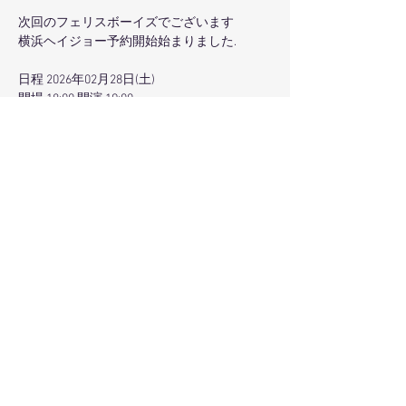
次回のフェリスボーイズでございます
横浜ヘイジョー予約開始始まりました.
日程 2026年02月28日(土)
開場 18:00 開演 19:00
前売 5,000円 当日 5,500円
会場 Live House Hey-JOE　ライブハウス ヘイ
ジョー
さらに表示
このイベントをシェア
© 2017 Littleplum All Rights Reserved