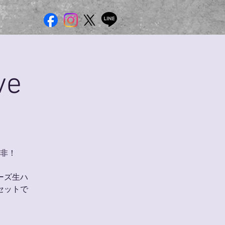
ve
非！
ーズ生ハ
セットで