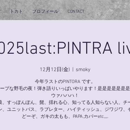
ぽ
トカト
プロフィール
CONTACT
025last:PINTRA li
12月12日(金)
  |  
smoky
今年ラストのPINTORA です。
ープな野毛の夜！弾き語りいっぱいやります！是是是是是是是
ウァハハハ！
吸、すっぽんぽん、髭、揺れる心、知ってる人知らない人、チ
ン、ユニットバス、ラブレター、ハイティッシュ、ジワジワ、
どーぞ、ガキの太もも、PAPA,カバーetc,,,,.