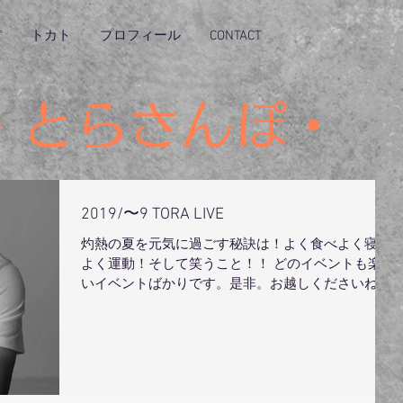
ぽ
トカト
プロフィール
CONTACT
・とらさんぽ・
2019/〜9 TORA LIVE
灼熱の夏を元気に過ごす秘訣は！よく食べよく寝て
よく運動！そして笑うこと！！ どのイベントも楽し
いイベントばかりです。是非。お越しくださいね。
８月２６日（MON) レディオ湘南「ちがっとラジ
オ』収録 放送日 8/28 19：30〜...