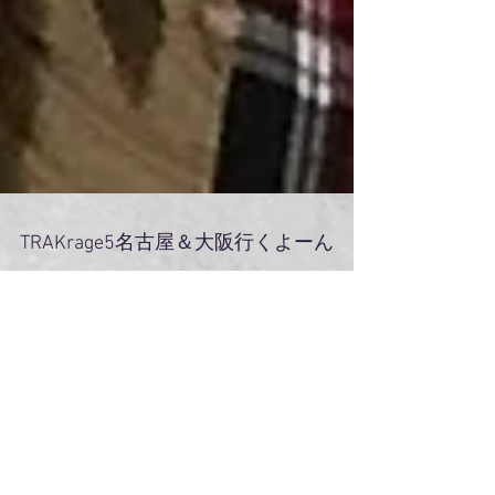
TRAKrage5名古屋＆大阪行くよーん
ということで、明日から東海地方の皆様、関西
地方の皆様。 お世話になります。 新曲を携え
てまいります！ 来年のレコーディングに向け
て、チャックチャックと進行しているのです。
みんな待っててね！ウッシッシ。 #TORA
#TraKrage5 #ライブ
開会式に勝ったフェリスボーイ達。