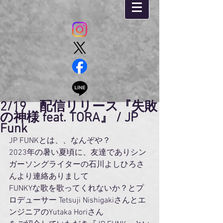
2/19 配信リリース『失敗
の神様 feat. TORA』 / JP
Funk
JP FUNKとは、、なんぞや？
2023年の暑い夏頃に、友達でありシン
ガーソングライターの石川よしひろさ
んより連絡ありまして
FUNKYな歌を歌ってくれないか？とプ
ロデューサー Tetsuji Nishigakiさんとエ
ンジニアのYutaka Horiさん