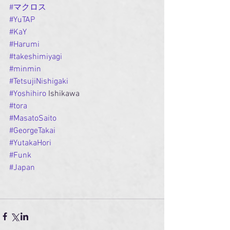
#マクロス
#YuTAP
#KaY
#Harumi
#takeshimiyagi
#minmin
#TetsujiNishigaki
#Yoshihiro
 Ishikawa
#tora
#MasatoSaito
#GeorgeTakai
#YutakaHori
#Funk
#Japan