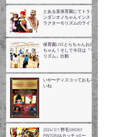
とある某保育園にてトラダ
ンダンオノちゃんインスト
ラクターモリズムのライブ
保育園LIVEとらちゃんおの
ちゃん！そして今日は『モ
リズム』出動
いや〜ディスコっておもろ
いね
2024/3/1 野毛SMOKY
PINTORA&カッチョEー