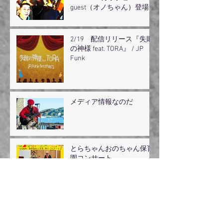
guest（オノちゃん）登場
2/19 配信リリース『失敗
の神様 feat. TORA』 / JP
Funk
メディア情報なのだ
とらちゃんおのちゃん保育
園コンサート