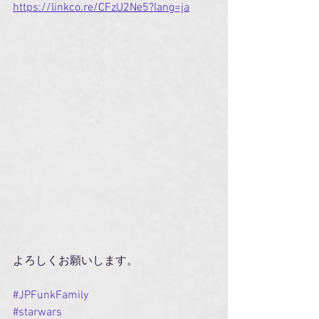
https://linkco.re/CFzU2Ne5?lang=ja
よろしくお願いします。
#JPFunkFamily
#starwars