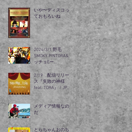
リズム』出動
いや〜ディスコっ
ておもろいね
2024/3/1 野毛
SMOKY PINTORA&カ
ッチョEー
guest（オノちゃ
ん）登場
2/19 配信リリー
ス『失敗の神様
feat. TORA』 / JP
Funk
メディア情報なの
だ
とらちゃんおのち