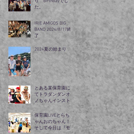
り birthdayでし
た。
IRIE AMIGOS BIG
BAND 2024/8/17終
了
2024夏の始まり
とある某保育園に
てトラダンダンオ
ノちゃんインスト
ラクターモリズム
のライブ
保育園LIVEとらち
ゃんおのちゃん！
そして今日は『モ