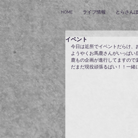
HOME
ライブ情報
とらさん
イベント
今日は近所でイベントだらけ、お
ようやくお馬鹿さんがいっぱい
鹿もの企画が進行してますので
だまだ現役頑張るばい！！一緒