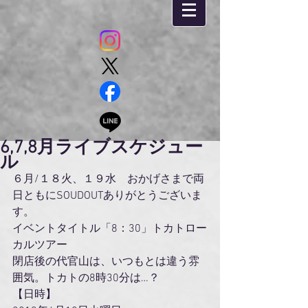
6,7,8月ライブスケジュー
ル
６月/１８火、１９水　おかげさまで両
日ともにSOUDOUTありがとうございま
す。
イベントタイトル「8：30」トカトロー
カルツアー
閉店後の代官山は、いつもとは違う雰
囲気。トカトの8時30分は…？
【日時】