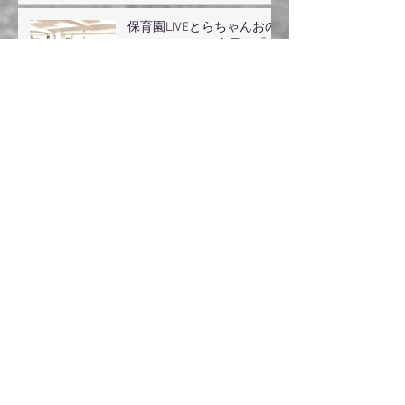
保育園LIVEとらちゃんおの
ちゃん！そして今日は『モ
リズム』出動
いや〜ディスコっておもろ
いね
2024/3/1 野毛SMOKY
PINTORA&カッチョEー
guest（オノちゃん）登場
2/19 配信リリース『失敗
の神様 feat. TORA』 / JP