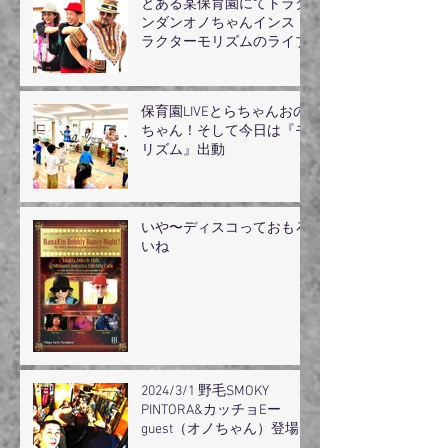
とある某保育園にてトラダ
ンダンオノちゃんインスト
ラクターモリズムのライブ
保育園LIVEとらちゃんおの
ちゃん！そして今日は『モ
リズム』出動
いや〜ディスコっておもろ
いね
2024/3/1 野毛SMOKY
PINTORA&カッチョEー
guest（オノちゃん）登場