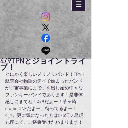
4/9TPNとジョイントライ
ブ！
とにかく楽しいノリノリバンド！TPN!!
航空会社物語のテイで始まったバンド
が宇宙事業にまで手を出し始め中々な
ファンキーバンドであります！是非体
感しにきてね！4/9だよー！茅ヶ崎
studio ONEだよー、待ってるよー！
^_^。更に気になった方は5/5江ノ島虎
丸座にて、ご搭乗受けたわまります！