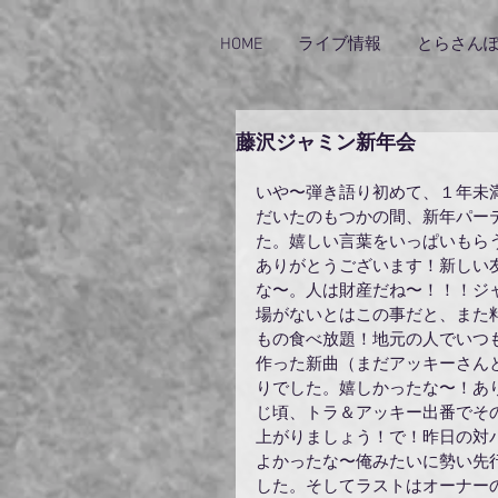
HOME
ライブ情報
とらさん
藤沢ジャミン新年会
いや〜弾き語り初めて、１年未
だいたのもつかの間、新年パー
た。嬉しい言葉をいっぱいもら
ありがとうございます！新しい
な〜。人は財産だね〜！！！ジ
場がないとはこの事だと、また
もの食べ放題！地元の人でいつ
作った新曲（まだアッキーさん
りでした。嬉しかったな〜！あ
じ頃、トラ＆アッキー出番でそ
上がりましょう！で！昨日の対
よかったな〜俺みたいに勢い先
した。そしてラストはオーナー