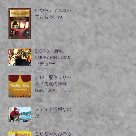
リズム』出動
いや〜ディスコっ
ておもろいね
2024/3/1 野毛
SMOKY PINTORA&カ
ッチョEー
guest（オノちゃ
ん）登場
2/19 配信リリー
ス『失敗の神様
feat. TORA』 / JP
Funk
メディア情報なの
だ
とらちゃんおのち