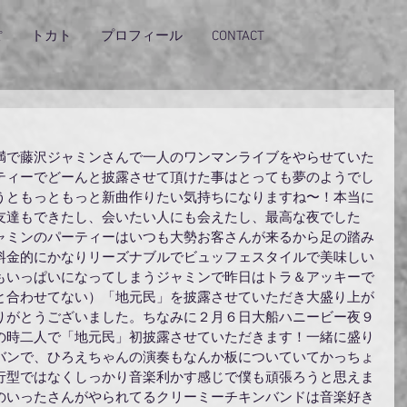
ぽ
トカト
プロフィール
CONTACT
満で藤沢ジャミンさんで一人のワンマンライブをやらせていた
ティーでどーんと披露させて頂けた事はとっても夢のようでし
うともっともっと新曲作りたい気持ちになりますね〜！本当に
友達もできたし、会いたい人にも会えたし、最高な夜でした
ャミンのパーティーはいつも大勢お客さんが来るから足の踏み
料金的にかなりリーズナブルでビュッフェスタイルで美味しい
もいっぱいになってしまうジャミンで昨日はトラ＆アッキーで
と合わせてない）「地元民」を披露させていただき大盛り上が
りがとうございました。ちなみに２月６日大船ハニービー夜９
の時二人で「地元民」初披露させていただきます！一緒に盛り
バンで、ひろえちゃんの演奏もなんか板についていてかっちょ
行型ではなくしっかり音楽利かす感じで僕も頑張ろうと思えま
のいったさんがやられてるクリーミーチキンバンドは音楽好き