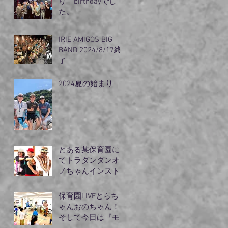
り birthdayでし
た。
IRIE AMIGOS BIG
BAND 2024/8/17終
了
2024夏の始まり
とある某保育園に
てトラダンダンオ
ノちゃんインスト
ラクターモリズム
のライブ
保育園LIVEとらち
ゃんおのちゃん！
そして今日は『モ