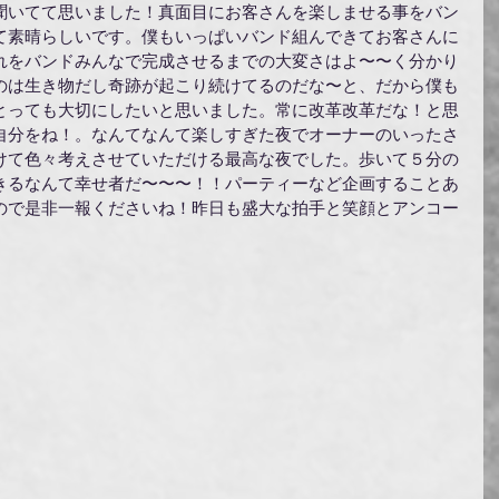
聞いてて思いました！真面目にお客さんを楽しませる事をバン
て素晴らしいです。僕もいっぱいバンド組んできてお客さんに
れをバンドみんなで完成させるまでの大変さはよ〜〜く分かり
のは生き物だし奇跡が起こり続けてるのだな〜と、だから僕も
とっても大切にしたいと思いました。常に改革改革だな！と思
自分をね！。なんてなんて楽しすぎた夜でオーナーのいったさ
けて色々考えさせていただける最高な夜でした。歩いて５分の
きるなんて幸せ者だ〜〜〜！！パーティーなど企画することあ
ので是非一報くださいね！昨日も盛大な拍手と笑顔とアンコー