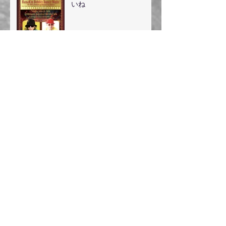
いね
2024/3/1 野毛SMOKY
PINTORA&カッチョEー
guest（オノちゃん）登場
2/19 配信リリース『失敗
の神様 feat. TORA』 / JP
Funk
メディア情報なのだ