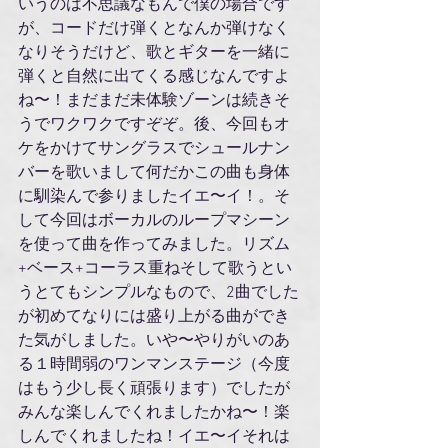
いうのは不思議なもんで僕の場合です
が、コードだけ弾くとなんか弾けなく
なりそうだけど、歌とギターを一緒に
弾くと自然に出てくる感じなんですよ
ね〜！まだまだ未体験ゾーンは続きそ
うでワクワクですぞぞ。後、今回もオ
ケをかけてサングラスでシュールナン
バーを歌いまして何だかこの曲も身体
に馴染んで参りましたイエ〜イ！。そ
して今回はボーカルのループマシーン
を使って曲を作ってみました。リズム
+ベース+コーラス重ねそして歌うとい
うとてもシンプルなもので、2曲でした
が初めてなりには盛り上がる曲ができ
た気がしました。いや〜やりがいのあ
る１時間弱のワンマンステージ（今度
はもう少し長く頑張ります）でしたが
みんな楽しんでくれましたかね〜！楽
しんでくれましたね！イエ〜イそれは