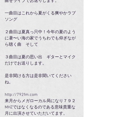
曲をライブでお送りします。
一曲目はこれから夏がくる爽やかラブ
ソング
２曲目は夏真っ只中！今年の夏のよう
に暑〜い海の家でうちわでも仰ぎなが
ら聴く曲　そして　
３曲目は夏の思い出　ギターとマイク
だけでお送りします。
是非聞ける方は是非聞いてください
ね。
http://792fm.com
来月からメガローカル局になり７９２
MHZではなくなるのである意味貴重な
月に出演させていただいてます。