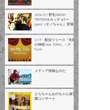
2024/3/1 野毛SMOKY
PINTORA&カッチョEー
guest（オノちゃん）登場
2/19 配信リリース『失敗
の神様 feat. TORA』 / JP
Funk
メディア情報なのだ
とらちゃんおのちゃん保育
園コンサート