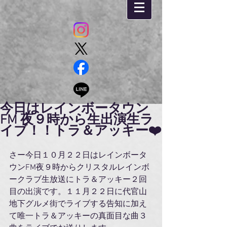
今日はレインボータウン
FM 夜９時から生出演生ラ
イブ！！トラ＆アッキー❤️
さー今日１０月２２日はレインボータ
ウンFM夜９時からクリスタルレインボ
ークラブ生放送にトラ＆アッキー２回
目の出演です。１１月２２日に代官山
地下グルメ街でライブする告知に加え
て唯一トラ＆アッキーの真面目な曲３