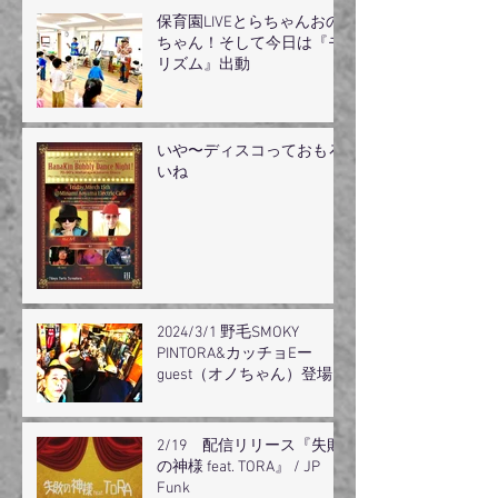
保育園LIVEとらちゃんおの
ちゃん！そして今日は『モ
リズム』出動
いや〜ディスコっておもろ
いね
2024/3/1 野毛SMOKY
PINTORA&カッチョEー
guest（オノちゃん）登場
2/19 配信リリース『失敗
の神様 feat. TORA』 / JP
Funk