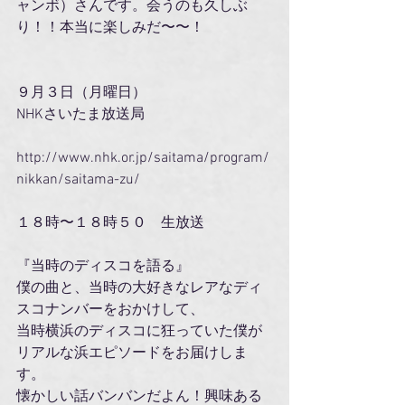
ャンボ）さんです。会うのも久しぶ
り！！本当に楽しみだ〜〜！
９月３日（月曜日）
NHKさいたま放送局　　　
http://www.nhk.or.jp/saitama/program/
nikkan/saitama-zu/
１８時〜１８時５０　生放送
『当時のディスコを語る』
僕の曲と、当時の大好きなレアなディ
スコナンバーをおかけして、
当時横浜のディスコに狂っていた僕が
リアルな浜エピソードをお届けしま
す。
懐かしい話バンバンだよん！興味ある