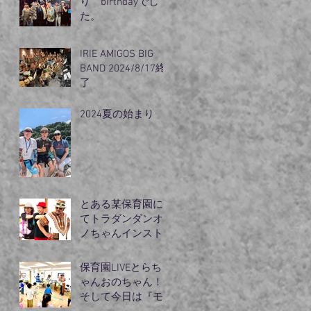
り birthdayでし
た。
IRIE AMIGOS BIG
BAND 2024/8/17終
了
2024夏の始まり
とある某保育園に
てトラダンダンオ
ノちゃんインスト
ラクターモリズム
のライブ
保育園LIVEとらち
ゃんおのちゃん！
そして今日は『モ