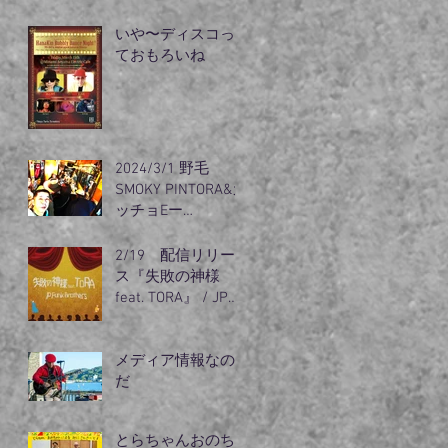
リズム』出動
いや〜ディスコっ
ておもろいね
2024/3/1 野毛
SMOKY PINTORA&カ
ッチョEー
guest（オノちゃ
ん）登場
2/19 配信リリー
ス『失敗の神様
feat. TORA』 / JP
Funk
メディア情報なの
だ
とらちゃんおのち