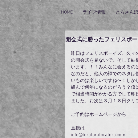
HOME
ライブ情報
とらさん
開会式に勝ったフェリスボー
昨日はフェリスボーイズ、久々
の開会式を見ないで、そして結
います。！！みんなに会えるの
なのだと、他人の褌でのネタは
いものは楽しいですね〜！しか
組んで何年になるのだろう？僕
で相当時間がかかる方でして昨
ました。お次は３月１８日クリ
ご予約はホームページから
直接は
info@toratoratoratora.com