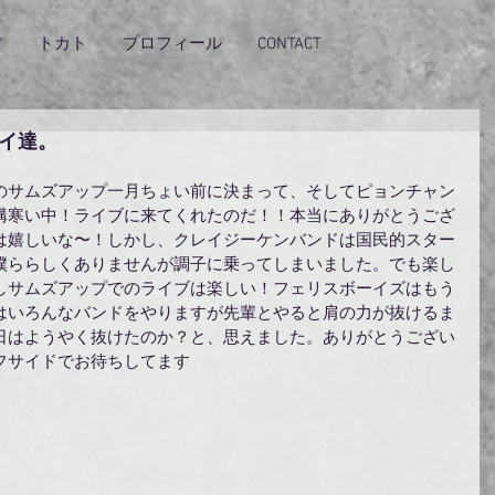
ぽ
トカト
プロフィール
CONTACT
イ達。
のサムズアップ一月ちょい前に決まって、そしてピョンチャン
構寒い中！ライブに来てくれたのだ！！本当にありがとうござ
は嬉しいな〜！しかし、クレイジーケンバンドは国民的スター
僕ららしくありませんが調子に乗ってしまいました。でも楽し
しサムズアップでのライブは楽しい！フェリスボーイズはもう
はいろんなバンドをやりますが先輩とやると肩の力が抜けるま
日はようやく抜けたのか？と、思えました。ありがとうござい
フサイドでお待ちしてます