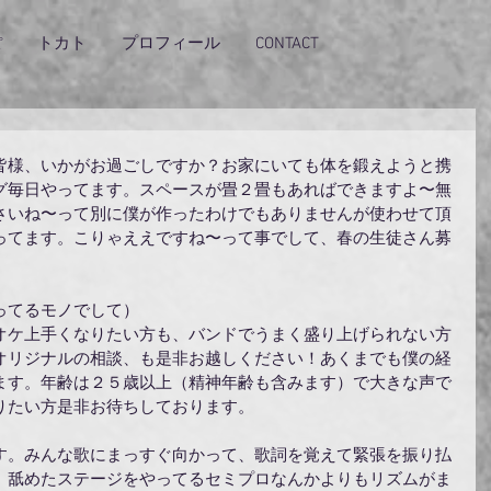
ぽ
トカト
プロフィール
CONTACT
皆様、いかがお過ごしですか？お家にいても体を鍛えようと携
グ毎日やってます。スペースが畳２畳もあればできますよ〜無
さいね〜って別に僕が作ったわけでもありませんが使わせて頂
ってます。こりゃええですね〜って事でして、春の生徒さん募
ってるモノでして）
オケ上手くなりたい方も、バンドでうまく盛り上げられない方
オリジナルの相談、も是非お越しください！あくまでも僕の経
ます。年齢は２５歳以上（精神年齢も含みます）で大きな声で
りたい方是非お待ちしております。
す。みんな歌にまっすぐ向かって、歌詞を覚えて緊張を振り払
、舐めたステージをやってるセミプロなんかよりもリズムがま