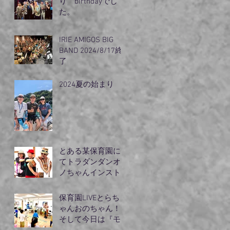
り birthdayでし
た。
IRIE AMIGOS BIG
BAND 2024/8/17終
了
2024夏の始まり
とある某保育園に
てトラダンダンオ
ノちゃんインスト
ラクターモリズム
のライブ
保育園LIVEとらち
ゃんおのちゃん！
そして今日は『モ