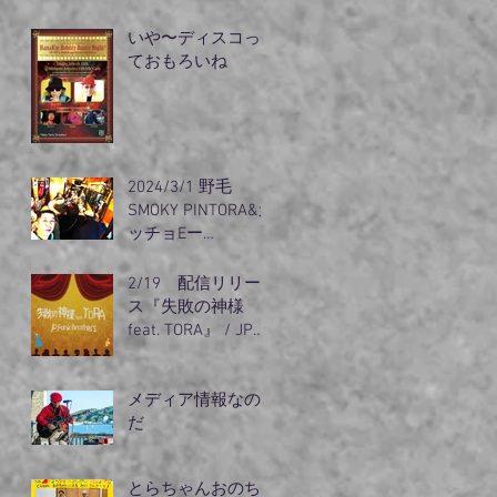
リズム』出動
いや〜ディスコっ
ておもろいね
2024/3/1 野毛
SMOKY PINTORA&カ
ッチョEー
guest（オノちゃ
ん）登場
2/19 配信リリー
ス『失敗の神様
feat. TORA』 / JP
Funk
メディア情報なの
だ
とらちゃんおのち