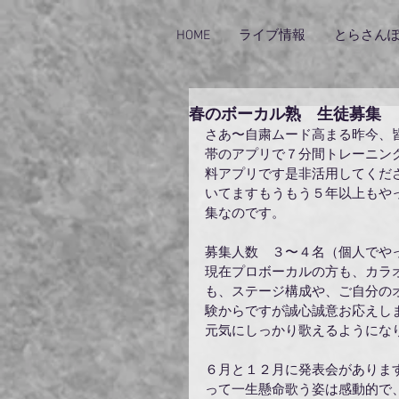
HOME
ライブ情報
とらさん
春のボーカル熟 生徒募集
さあ〜自粛ムード高まる昨今、
帯のアプリで７分間トレーニン
料アプリです是非活用してくだ
いてますもうもう５年以上もや
集なのです。
募集人数　３〜４名（個人でや
現在プロボーカルの方も、カラ
も、ステージ構成や、ご自分の
験からですが誠心誠意お応えし
元気にしっかり歌えるようにな
６月と１２月に発表会がありま
って一生懸命歌う姿は感動的で