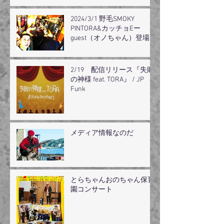
2024/3/1 野毛SMOKY
PINTORA&カッチョEー
guest（オノちゃん）登場
2/19 配信リリース『失敗
の神様 feat. TORA』 / JP
Funk
メディア情報なのだ
とらちゃんおのちゃん保育
園コンサート