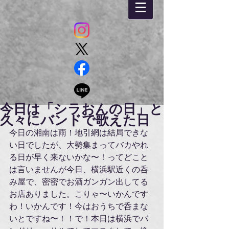
今日は「シラおんの日」と
久々にバンドで歌えた日
今日の湘南は雨！地引網は結局できな
い日でしたが、大勢集まってバカやれ
る日が早く来ないかな〜！ってどこと
は言いませんが今日、横浜駅近くの呑
み屋で、密密でお酒ガンガン出してる
お店ありました。こりゃ〜いかんです
わ！いかんです！今はおうちで呑まな
いとですね〜！！で！本日は横浜でバ