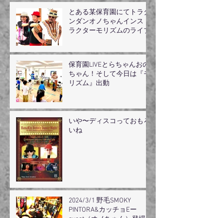
とある某保育園にてトラダ
ンダンオノちゃんインスト
ラクターモリズムのライブ
保育園LIVEとらちゃんおの
ちゃん！そして今日は『モ
リズム』出動
いや〜ディスコっておもろ
いね
2024/3/1 野毛SMOKY
PINTORA&カッチョEー