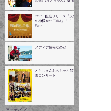
guest（オノちゃん）登場
2/19 配信リリース『失敗
の神様 feat. TORA』 / JP
Funk
メディア情報なのだ
とらちゃんおのちゃん保育
園コンサート
アーカイブ