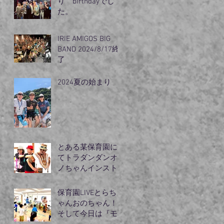
り birthdayでし
た。
IRIE AMIGOS BIG
BAND 2024/8/17終
了
2024夏の始まり
とある某保育園に
てトラダンダンオ
ノちゃんインスト
ラクターモリズム
のライブ
保育園LIVEとらち
ゃんおのちゃん！
そして今日は『モ