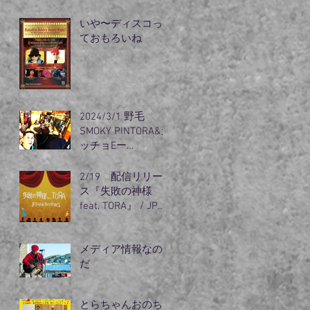
リズム』出動
いや〜ディスコっ
ておもろいね
2024/3/1 野毛
SMOKY PINTORA&カ
ッチョEー
guest（オノちゃ
ん）登場
2/19 配信リリー
ス『失敗の神様
feat. TORA』 / JP
Funk
メディア情報なの
だ
とらちゃんおのち