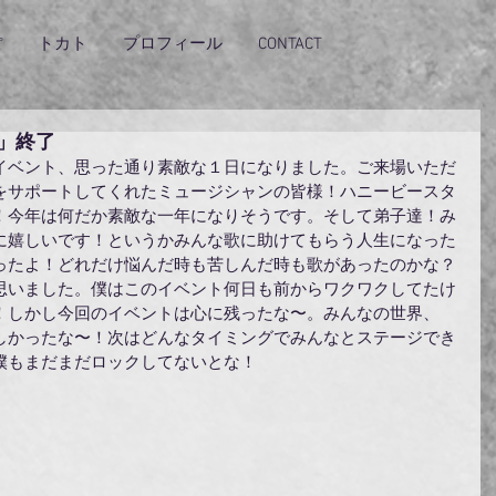
ぽ
トカト
プロフィール
CONTACT
E」終了
！イベント、思った通り素敵な１日になりました。ご来場いただ
をサポートしてくれたミュージシャンの皆様！ハニービースタ
！今年は何だか素敵な一年になりそうです。そして弟子達！み
に嬉しいです！というかみんな歌に助けてもらう人生になった
ったよ！どれだけ悩んだ時も苦しんだ時も歌があったのかな？
思いました。僕はこのイベント何日も前からワクワクしてたけ
！しかし今回のイベントは心に残ったな〜。みんなの世界、
しかったな〜！次はどんなタイミングでみんなとステージでき
僕もまだまだロックしてないとな！