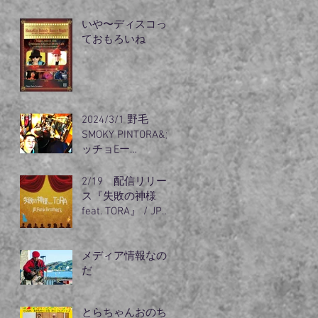
リズム』出動
いや〜ディスコっ
ておもろいね
2024/3/1 野毛
SMOKY PINTORA&カ
ッチョEー
guest（オノちゃ
ん）登場
2/19 配信リリー
ス『失敗の神様
feat. TORA』 / JP
Funk
メディア情報なの
だ
とらちゃんおのち