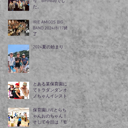
り birthdayでし
た。
IRIE AMIGOS BIG
BAND 2024/8/17終
了
2024夏の始まり
とある某保育園に
てトラダンダンオ
ノちゃんインスト
ラクターモリズム
のライブ
保育園LIVEとらち
ゃんおのちゃん！
そして今日は『モ