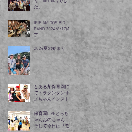
り birthdayでし
た。
IRIE AMIGOS BIG
BAND 2024/8/17終
了
2024夏の始まり
とある某保育園に
てトラダンダンオ
ノちゃんインスト
ラクターモリズム
のライブ
保育園LIVEとらち
ゃんおのちゃん！
そして今日は『モ