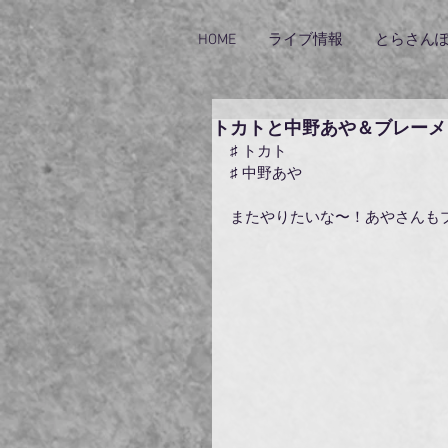
HOME
ライブ情報
とらさん
トカトと中野あや＆ブレーメ
♯ トカト
♯ 中野あや
またやりたいな〜！あやさんも