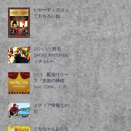
リズム』出動
いや〜ディスコっ
ておもろいね
2024/3/1 野毛
SMOKY PINTORA&カ
ッチョEー
guest（オノちゃ
ん）登場
2/19 配信リリー
ス『失敗の神様
feat. TORA』 / JP
Funk
メディア情報なの
だ
とらちゃんおのち