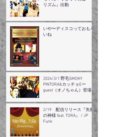
リズム』出動
いや〜ディスコっておもろ
いね
2024/3/1 野毛SMOKY
PINTORA&カッチョEー
guest（オノちゃん）登場
2/19 配信リリース『失敗
の神様 feat. TORA』 / JP
Funk