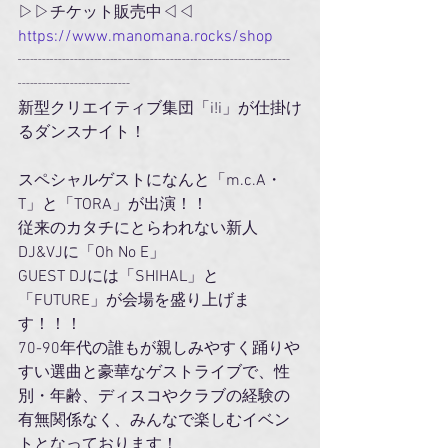
▷▷チケット販売中◁◁
https://www.manomana.rocks/shop
┈┈┈┈┈┈┈┈┈┈┈┈┈┈┈┈┈
┈┈┈┈┈┈┈
新型クリエイティブ集団「i!i」が仕掛け
るダンスナイト！
スペシャルゲストになんと「m.c.A・
T」と「TORA」が出演！！
従来のカタチにとらわれない新人
DJ&VJに「Oh No E」
GUEST DJには「SHIHAL」と
「FUTURE」が会場を盛り上げま
す！！！
70-90年代の誰もが親しみやすく踊りや
すい選曲と豪華なゲストライブで、性
別・年齢、ディスコやクラブの経験の
有無関係なく、みんなで楽しむイベン
トとなっております！