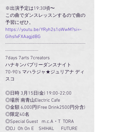
※出演予定は19:30頃〜
この曲でダンスレッスンするので曲の
予習にぜひ。
https://youtu.be/YRyh2s1oWwM?si=-
GihsfxFXAagjdBG
┈┈┈┈┈┈┈┈┈┈┈┈┈┈┈┈┈
┈┈┈┈┈┈┈
7days 7arts 7creators
ハナキンバブリーダンスナイト
70-90’s マハラジャ★ジュリアナ ディ
スコ
◎日時 3月15日(金) 19:00-22:00
◎場所 南青山Electric Cafe
◎金額 6,000円(Free Drink2500円分含)
◎限定40名
◎Special Guest   m.c.A・T  TORA
◎DJ  Oh On E　SHIHAL 　 FUTURE