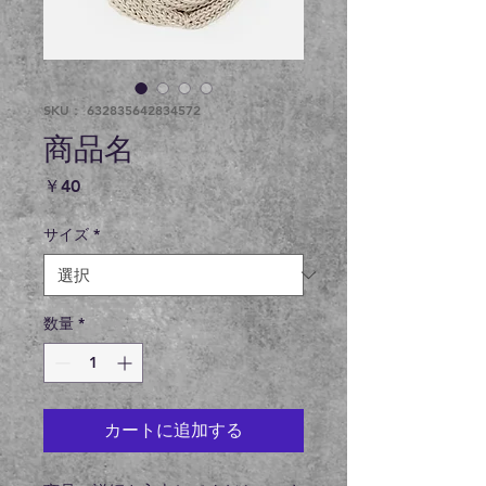
SKU： 632835642834572
商品名
価
￥40
格
サイズ
*
数量
*
カートに追加する